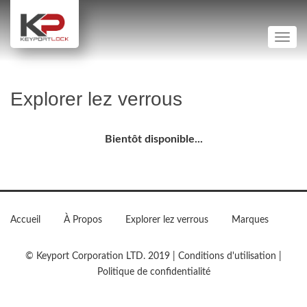
S
k
TOGG
i
p
t
Explorer lez verrous
o
m
a
Bientôt disponible...
i
n
c
o
Accueil
À Propos
Explorer lez verrous
Marques
n
t
© Keyport Corporation LTD. 2019 | Conditions d'utilisation |
e
Politique de confidentialité
n
t